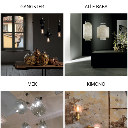
LAMBERT & FILS
GANGSTER
ALÌ E BABÀ
ROGER PRADIER
PORSCHE
CATELLANI & SMITH
VIABIZZUNO
TOBIAS GRAU
GROK
MEK
KIMONO