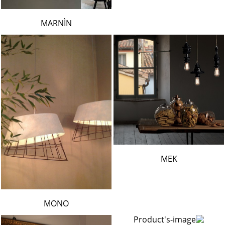
MARNÌN
MEK
MONO