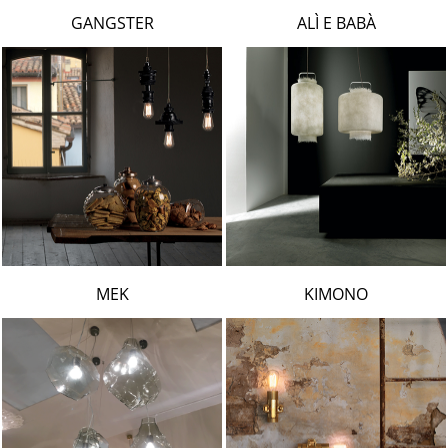
LAMBERT & FILS
GANGSTER
ALÌ E BABÀ
ROGER PRADIER
PORSCHE
CATELLANI & SMITH
VIABIZZUNO
TOBIAS GRAU
GROK
MEK
KIMONO