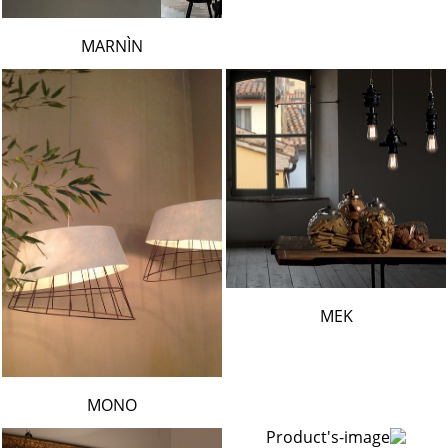
MARNÌN
MEK
MONO