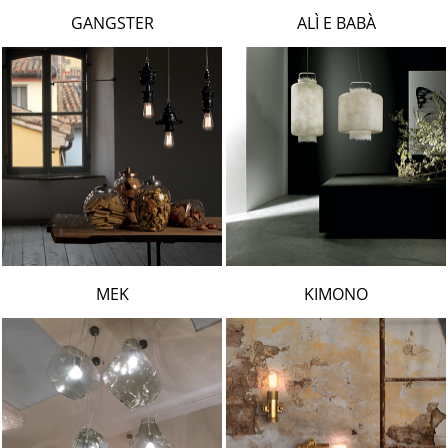
LAMBERT & FILS
GANGSTER
ALÌ E BABÀ
ROGER PRADIER
PORSCHE
CATELLANI & SMITH
VIABIZZUNO
TOBIAS GRAU
GROK
MEK
KIMONO