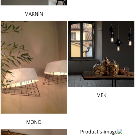
MARNÌN
MEK
MONO