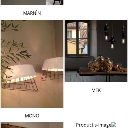
MARNÌN
MEK
MONO