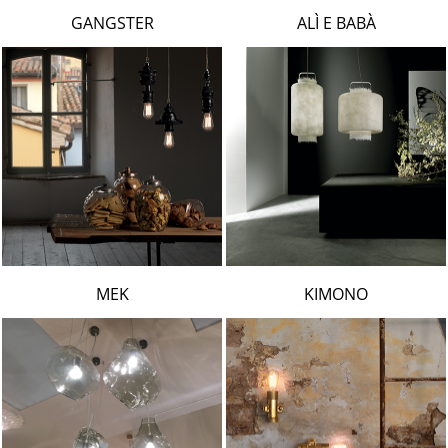
LAMBERT & FILS
GANGSTER
ALÌ E BABÀ
ROGER PRADIER
PORSCHE
CATELLANI & SMITH
VIABIZZUNO
TOBIAS GRAU
GROK
MEK
KIMONO