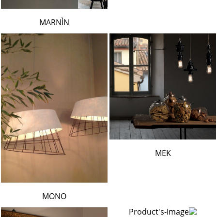
MARNÌN
MEK
MONO