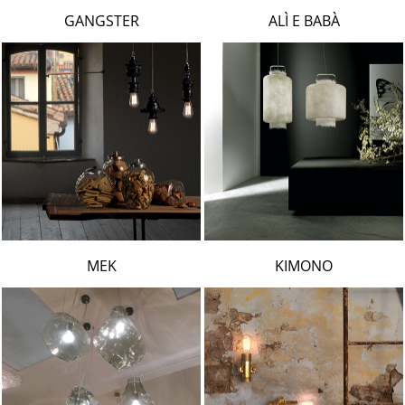
LAMBERT & FILS
GANGSTER
ALÌ E BABÀ
ROGER PRADIER
PORSCHE
CATELLANI & SMITH
VIABIZZUNO
TOBIAS GRAU
GROK
MEK
KIMONO