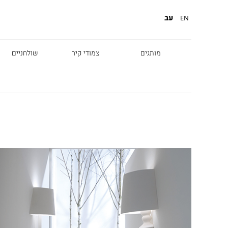
עב
EN
מותגים
צמודי קיר
שולחניים
Diesel
Foscarini
Fabbian
Marset
Nemo
Fontana Arte
Karman
DCW
Leds c4
oger Pradier
Lambert & Fils
Kreon
VIABIZZUNO
Catellani &
Porsche
Smith
Grok
Tobias Grau