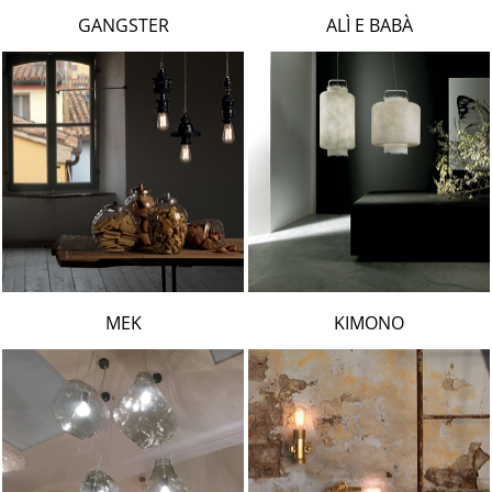
LAMBERT & FILS
GANGSTER
ALÌ E BABÀ
ROGER PRADIER
PORSCHE
CATELLANI & SMITH
VIABIZZUNO
TOBIAS GRAU
GROK
MEK
KIMONO