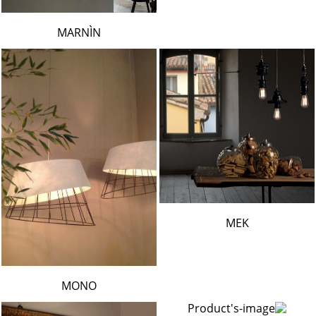
MARNÌN
MEK
MONO