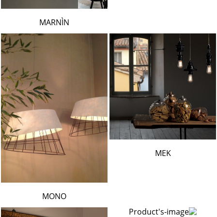
MARNÌN
MEK
MONO