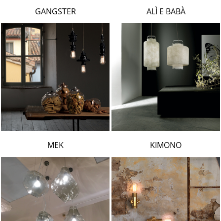
LAMBERT & FILS
GANGSTER
ALÌ E BABÀ
ROGER PRADIER
PORSCHE
CATELLANI & SMITH
VIABIZZUNO
TOBIAS GRAU
GROK
MEK
KIMONO