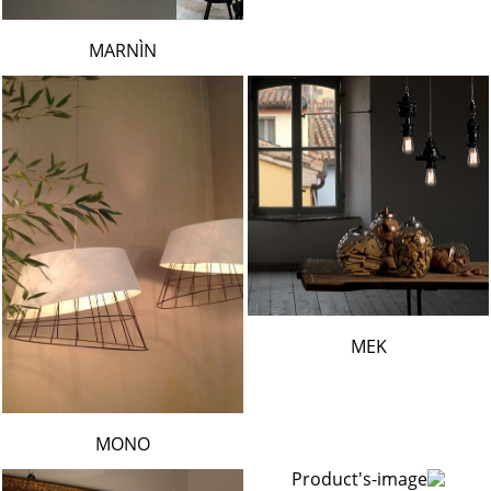
MARNÌN
MEK
MONO