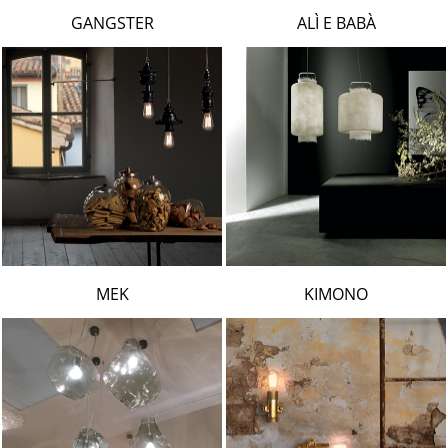
LAMBERT & FILS
GANGSTER
ALÌ E BABÀ
ROGER PRADIER
PORSCHE
CATELLANI & SMITH
VIABIZZUNO
TOBIAS GRAU
GROK
MEK
KIMONO