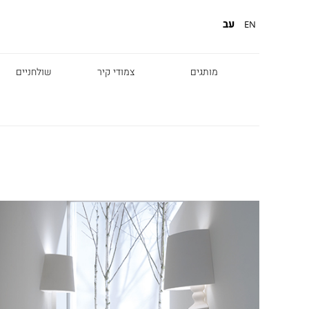
עב
EN
מותגים
צמודי קיר
שולחניים
Diesel
Foscarini
Fabbian
Marset
Nemo
Fontana Arte
Karman
DCW
Leds c4
oger Pradier
Lambert & Fils
Kreon
VIABIZZUNO
Catellani &
Porsche
Smith
Grok
Tobias Grau