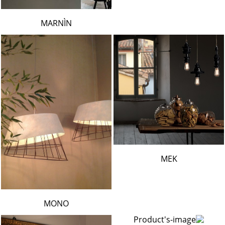
MARNÌN
MEK
MONO