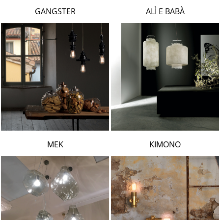
LAMBERT & FILS
GANGSTER
ALÌ E BABÀ
ROGER PRADIER
PORSCHE
CATELLANI & SMITH
VIABIZZUNO
TOBIAS GRAU
GROK
MEK
KIMONO