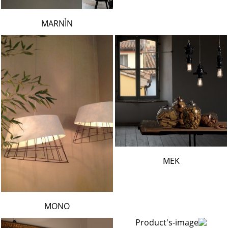
MARNÌN
MEK
MONO