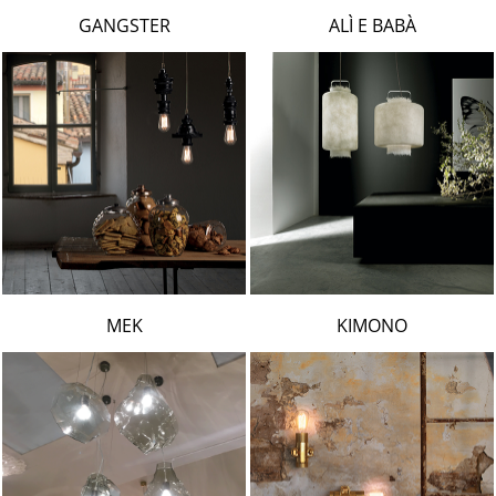
LAMBERT & FILS
GANGSTER
ALÌ E BABÀ
ROGER PRADIER
PORSCHE
CATELLANI & SMITH
VIABIZZUNO
TOBIAS GRAU
GROK
MEK
KIMONO