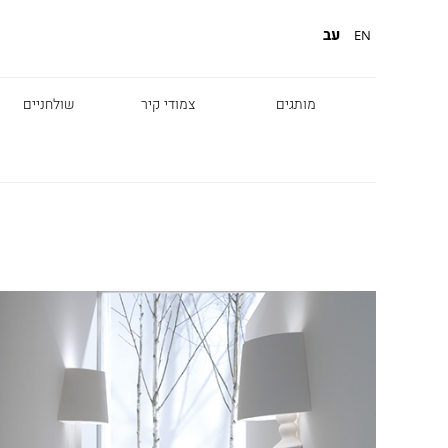
עב
EN
מותגים
צמודי קיר
שולחניים
Diesel
Foscarini
Fabbian
Marset
Nemo
Fontana Arte
Karman
DCW
Leds c4
oger Pradier
Lambert & Fils
Kreon
VIABIZZUNO
Catellani &
Porsche
Smith
Grok
Tobias Grau