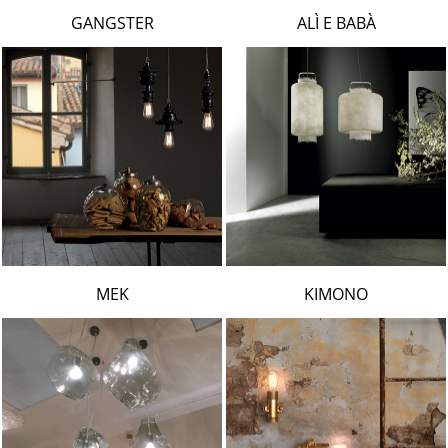
LAMBERT & FILS
GANGSTER
ALÌ E BABÀ
ROGER PRADIER
PORSCHE
CATELLANI & SMITH
VIABIZZUNO
TOBIAS GRAU
GROK
MEK
KIMONO