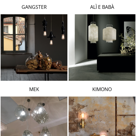
LAMBERT & FILS
GANGSTER
ALÌ E BABÀ
ROGER PRADIER
PORSCHE
CATELLANI & SMITH
VIABIZZUNO
TOBIAS GRAU
GROK
MEK
KIMONO