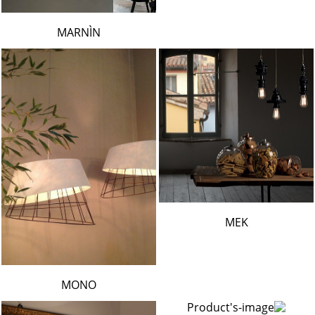
MARNÌN
MEK
MONO