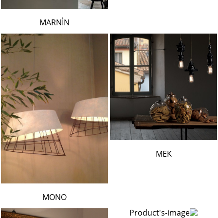
MARNÌN
MEK
MONO