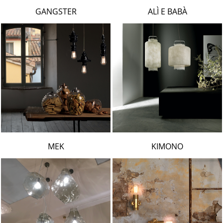
LAMBERT & FILS
GANGSTER
ALÌ E BABÀ
ROGER PRADIER
PORSCHE
CATELLANI & SMITH
VIABIZZUNO
TOBIAS GRAU
GROK
MEK
KIMONO