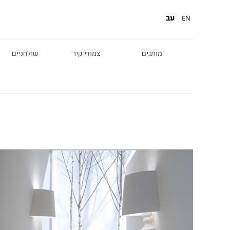
עב
EN
מותגים
צמודי קיר
שולחניים
Diesel
Foscarini
Fabbian
Marset
Nemo
Fontana Arte
Karman
DCW
Leds c4
oger Pradier
Lambert & Fils
Kreon
VIABIZZUNO
Catellani &
Porsche
Smith
Grok
Tobias Grau