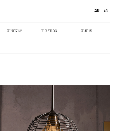
עב
EN
מותגים
צמודי קיר
שולחניים
Diesel
Foscarini
Fabbian
Marset
Nemo
Fontana Arte
Karman
DCW
Leds c4
oger Pradier
Lambert & Fils
Kreon
VIABIZZUNO
Catellani &
Porsche
Smith
Grok
Tobias Grau