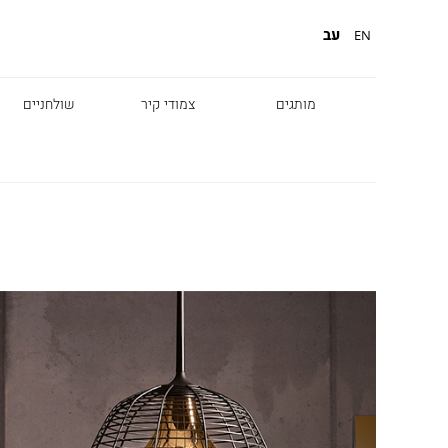
עב
EN
מותגים
צמודי קיר
שולחניים
Diesel
Foscarini
Fabbian
Marset
Nemo
Fontana Arte
Karman
DCW
Leds c4
oger Pradier
Lambert & Fils
Kreon
VIABIZZUNO
Catellani &
Porsche
Smith
Grok
Tobias Grau