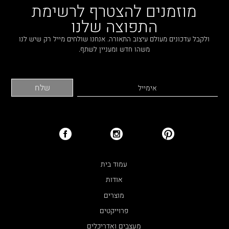
LAMBERT & FILS
מוזמנים להצטרף לרשימת
ROGER PRADIER
התפוצה שלנו
PORSCHE
ולקבל עדכונים מעולם עיצוב התאורה. אנחנו שולחים מייל רק שיש לנו
CATELLANI & SMITH
משהו חדש ומעניין לשתף.
VIABIZZUNO
TOBIAS GRAU
GROK
עמוד בית
אודות
מוצרים
פרוייקטים
מעצבים ואדריכלים