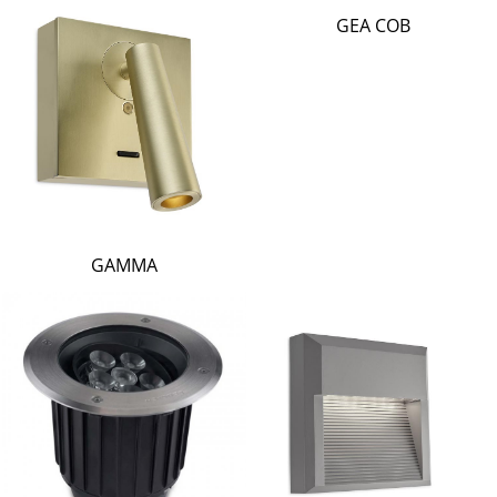
LAMBERT & FILS
GEA COB
ROGER PRADIER
PORSCHE
CATELLANI & SMITH
VIABIZZUNO
TOBIAS GRAU
GROK
GAMMA