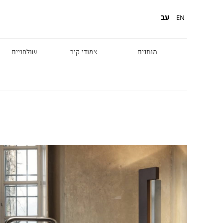
עב
EN
מותגים
צמודי קיר
שולחניים
Diesel
Foscarini
Fabbian
Marset
Nemo
Fontana Arte
Karman
DCW
Leds c4
oger Pradier
Lambert & Fils
Kreon
VIABIZZUNO
Catellani &
Porsche
Smith
Grok
Tobias Grau