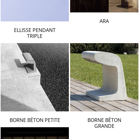
LAMBERT & FILS
ROGER PRADIER
PORSCHE
ARA
CATELLANI & SMITH
ELLISSE PENDANT
TRIPLE
VIABIZZUNO
TOBIAS GRAU
GROK
BORNE BÉTON PETITE
BORNE BÉTON
GRANDE