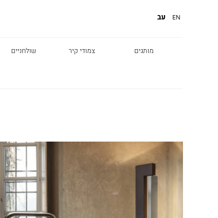
עב
EN
מותגים
צמודי קיר
שולחניים
Diesel
Foscarini
Fabbian
Marset
Nemo
Fontana Arte
Karman
DCW
Leds c4
oger Pradier
Lambert & Fils
Kreon
VIABIZZUNO
Catellani &
Porsche
Smith
Grok
Tobias Grau