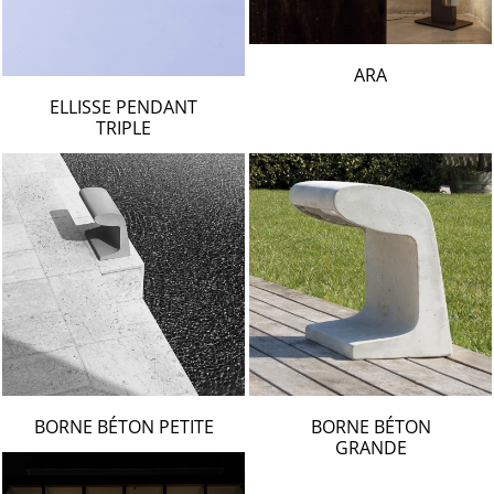
LAMBERT & FILS
ROGER PRADIER
PORSCHE
ARA
CATELLANI & SMITH
ELLISSE PENDANT
TRIPLE
VIABIZZUNO
TOBIAS GRAU
GROK
BORNE BÉTON PETITE
BORNE BÉTON
GRANDE