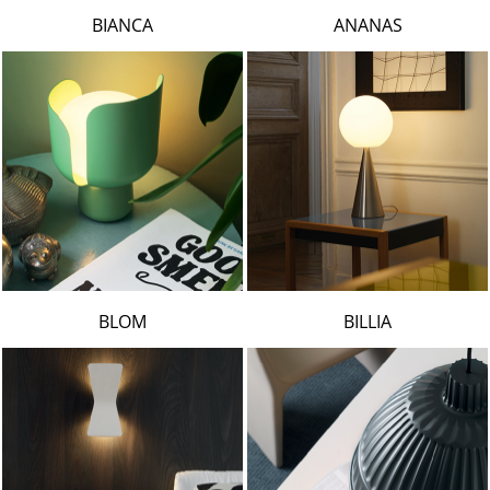
LAMBERT & FILS
BIANCA
ANANAS
ROGER PRADIER
PORSCHE
CATELLANI & SMITH
VIABIZZUNO
TOBIAS GRAU
GROK
BLOM
BILLIA