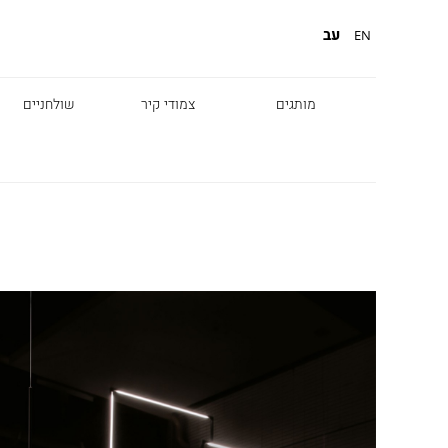
עב
EN
מותגים
צמודי קיר
שולחניים
Diesel
Foscarini
Fabbian
Marset
Nemo
Fontana Arte
Karman
DCW
Leds c4
oger Pradier
Lambert & Fils
Kreon
VIABIZZUNO
Catellani &
Porsche
Smith
Grok
Tobias Grau