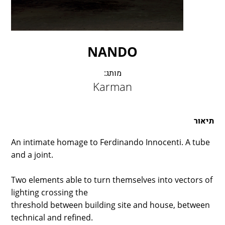
LAMBERT & FILS
ROGER PRADIER
PORSCHE
CATELLANI & SMITH
NANDO
VIABIZZUNO
מותג:
TOBIAS GRAU
Karman
GROK
תיאור
An intimate homage to Ferdinando Innocenti. A tube
and a joint.
Two elements able to turn themselves into vectors of
lighting crossing the
threshold between building site and house, between
technical and refined.