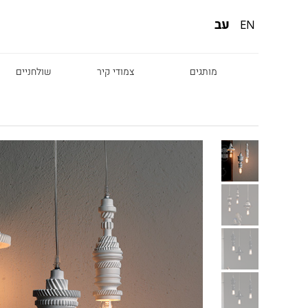
עב
EN
מותגים
צמודי קיר
שולחניים
Diesel
Foscarini
Fabbian
Marset
Nemo
Fontana Arte
Karman
DCW
Leds c4
oger Pradier
Lambert & Fils
Kreon
VIABIZZUNO
Catellani &
Porsche
Smith
Grok
Tobias Grau