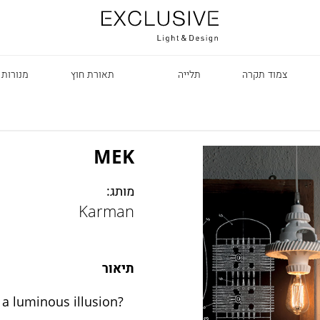
צמוד תקרה
תלייה
תאורת חוץ
מנורות 
MEK
מותג:
Karman
R
תיאור
t a luminous illusion?