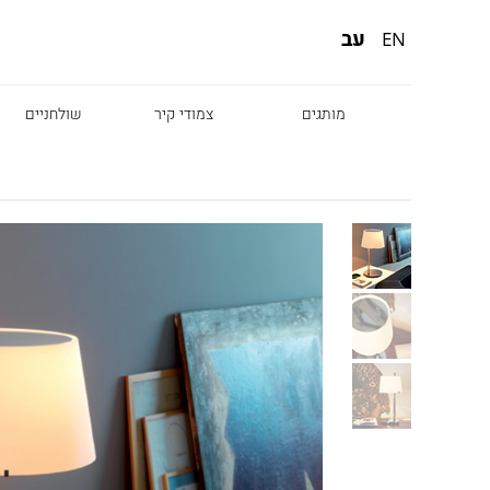
עב
EN
מותגים
צמודי קיר
שולחניים
Diesel
Foscarini
Fabbian
Marset
Nemo
Fontana Arte
Karman
DCW
Leds c4
oger Pradier
Lambert & Fils
Kreon
VIABIZZUNO
Catellani &
Porsche
Smith
Grok
Tobias Grau