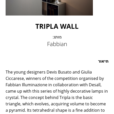
LAMBERT & FILS
ROGER PRADIER
PORSCHE
CATELLANI & SMITH
TRIPLA WALL
VIABIZZUNO
מותג:
TOBIAS GRAU
Fabbian
GROK
תיאור
The young designers Devis Busato and Giulia
Ciccarese, winners of the competition organised by
Fabbian Illuminazione in collaboration with Desall,
came up with this series of highly decorative lamps in
crystal. The concept behind Tripla is the basic
triangle, which evolves, acquiring volume to become
a pyramid. Its tetrahedral shape is a fine addition to