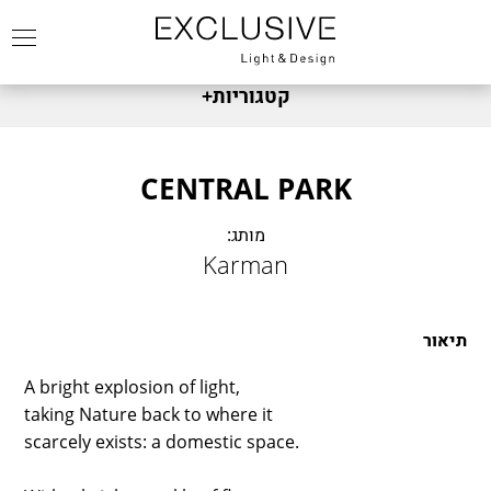
קטגוריות
+
מותגים
FABBIAN
צמודי קיר
CENTRAL PARK
FOSCARINI
שולחניים
מותג:
DIESEL
צמוד תקרה
Karman
FONTANA ARTE
תלייה
NEMO
תאורת חוץ
MARSET
תיאור
מנורות עומדות
LEDS C4
זרקור
A bright explosion of light,
DCW
taking Nature back to where it
כל המוצרים
KARMAN
scarcely exists: a domestic space.
KREON