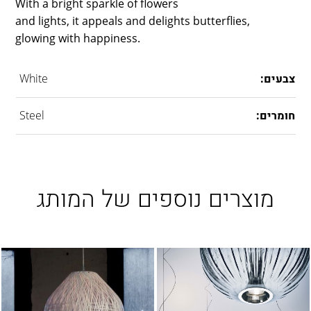
With a bright sparkle of flowers
LAMBERT & FILS
and lights, it appeals and delights butterflies,
ROGER PRADIER
glowing with happiness.
PORSCHE
CATELLANI & SMITH
צבעים:
White
VIABIZZUNO
TOBIAS GRAU
חומרים:
Steel
GROK
מוצרים נוספים של המותג