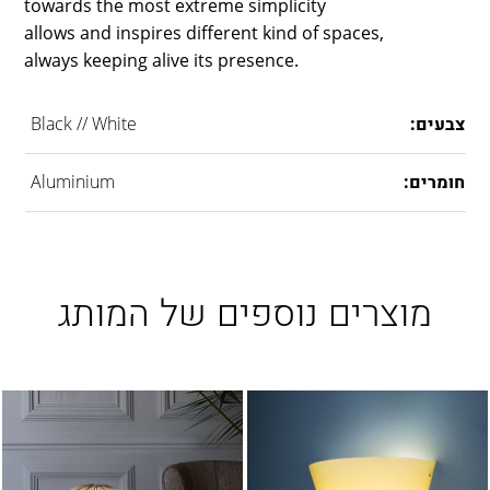
towards the most extreme simplicity
LAMBERT & FILS
allows and inspires different kind of spaces,
ROGER PRADIER
always keeping alive its presence.
PORSCHE
CATELLANI & SMITH
צבעים:
Black // White
VIABIZZUNO
TOBIAS GRAU
חומרים:
Aluminium
GROK
מוצרים נוספים של המותג