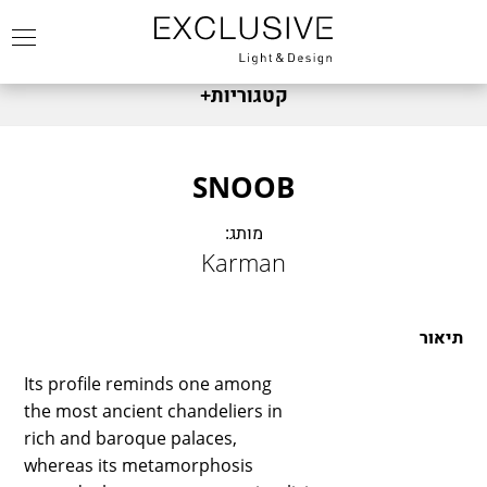
קטגוריות
+
מותגים
FABBIAN
צמודי קיר
SNOOB
FOSCARINI
שולחניים
מותג:
DIESEL
צמוד תקרה
Karman
FONTANA ARTE
תלייה
NEMO
תאורת חוץ
MARSET
תיאור
מנורות עומדות
LEDS C4
זרקור
Its profile reminds one among
DCW
the most ancient chandeliers in
כל המוצרים
KARMAN
rich and baroque palaces,
KREON
whereas its metamorphosis