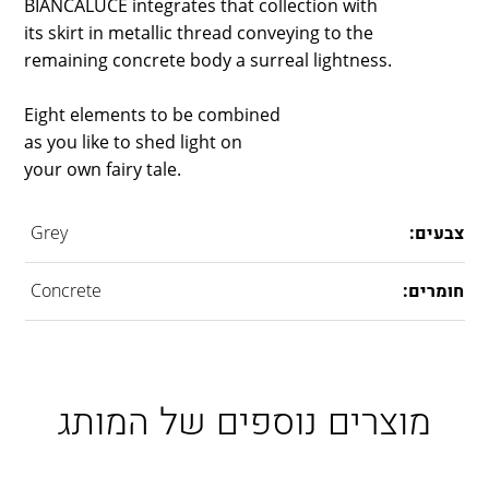
BIANCALUCE integrates that collection with
LAMBERT & FILS
its skirt in metallic thread conveying to the
ROGER PRADIER
remaining concrete body a surreal lightness.
PORSCHE
CATELLANI & SMITH
Eight elements to be combined
VIABIZZUNO
as you like to shed light on
TOBIAS GRAU
your own fairy tale.
GROK
צבעים:
Grey
חומרים:
Concrete
מוצרים נוספים של המותג