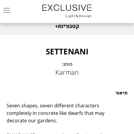
קטגוריות
+
מותגים
FABBIAN
צמודי קיר
SETTENANI
FOSCARINI
שולחניים
מותג:
DIESEL
צמוד תקרה
Karman
FONTANA ARTE
תלייה
NEMO
תאורת חוץ
MARSET
תיאור
מנורות עומדות
LEDS C4
זרקור
Seven shapes, seven different characters
DCW
completely in concrete like dwarfs that may
כל המוצרים
KARMAN
decorate our gardens.
KREON