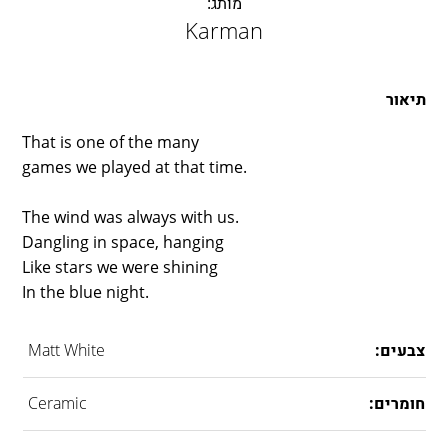
מותג:
LAMBERT & FILS
Karman
ROGER PRADIER
PORSCHE
CATELLANI & SMITH
תיאור
VIABIZZUNO
That is one of the many
TOBIAS GRAU
games we played at that time.
GROK
The wind was always with us.
Dangling in space, hanging
Like stars we were shining
In the blue night.
צבעים:
Matt White
חומרים:
Ceramic