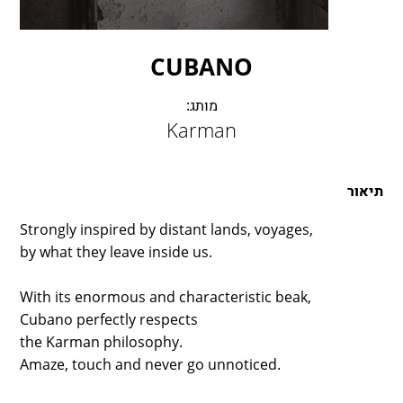
LAMBERT & FILS
ROGER PRADIER
PORSCHE
CUBANO
CATELLANI & SMITH
מותג:
VIABIZZUNO
Karman
TOBIAS GRAU
GROK
תיאור
Strongly inspired by distant lands, voyages,
by what they leave inside us.
With its enormous and characteristic beak,
Cubano perfectly respects
the Karman philosophy.
Amaze, touch and never go unnoticed.