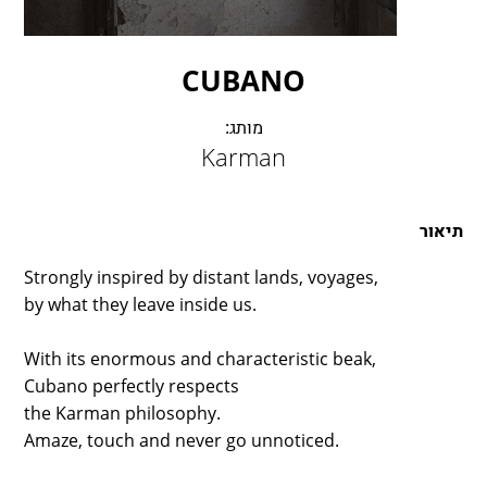
LAMBERT & FILS
ROGER PRADIER
PORSCHE
CUBANO
CATELLANI & SMITH
מותג:
VIABIZZUNO
Karman
TOBIAS GRAU
GROK
תיאור
Strongly inspired by distant lands, voyages,
by what they leave inside us.
With its enormous and characteristic beak,
Cubano perfectly respects
the Karman philosophy.
Amaze, touch and never go unnoticed.