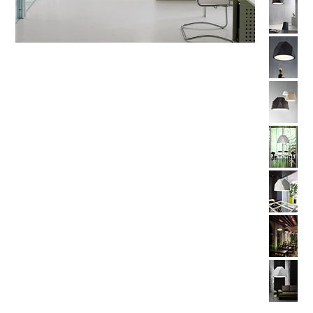
LAMBERT & FILS
ROGER PRADIER
PORSCHE
CATELLANI & SMITH
VIABIZZUNO
TOBIAS GRAU
GROK