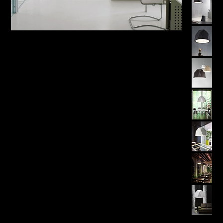
LAMBERT & FILS
ROGER PRADIER
PORSCHE
CATELLANI & SMITH
VIABIZZUNO
TOBIAS GRAU
GROK