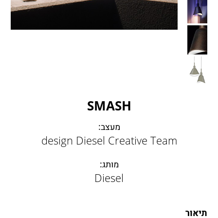
LAMBERT & FILS
ROGER PRADIER
PORSCHE
CATELLANI & SMITH
VIABIZZUNO
TOBIAS GRAU
GROK
SMASH
מעצב:
design Diesel Creative Team
מותג:
Diesel
תיאור