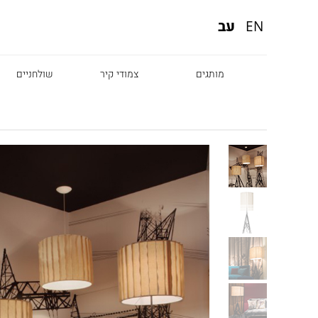
עב
EN
מותגים
צמודי קיר
שולחניים
Diesel
Foscarini
Fabbian
Marset
Nemo
Fontana Arte
Karman
DCW
Leds c4
oger Pradier
Lambert & Fils
Kreon
VIABIZZUNO
Catellani &
Porsche
Smith
Grok
Tobias Grau