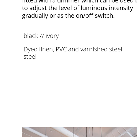
fitted with a dimmer which can be used 
to adjust the level of luminous intensity
gradually or as the on/off switch.
black // ivory
Dyed linen, PVC and varnished steel
steel