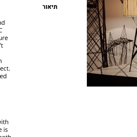
תיאור
nd
C
ure
ft
n
ect.
ted
ith
 is