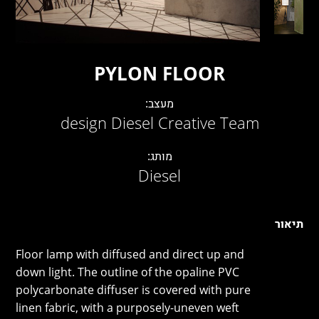
LAMBERT & FILS
ROGER PRADIER
PORSCHE
CATELLANI & SMITH
PYLON FLOOR
VIABIZZUNO
מעצב:
TOBIAS GRAU
design Diesel Creative Team
GROK
מותג:
Diesel
תיאור
Floor lamp with diffused and direct up and
down light. The outline of the opaline PVC
polycarbonate diffuser is covered with pure
linen fabric, with a purposely-uneven weft