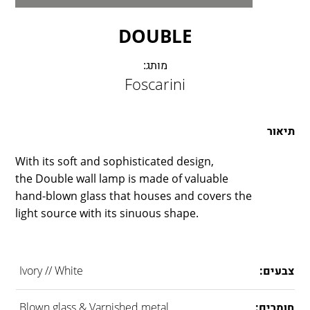
LAMBERT & FILS
ROGER PRADIER
DOUBLE
PORSCHE
CATELLANI & SMITH
מותג:
Foscarini
VIABIZZUNO
TOBIAS GRAU
GROK
תיאור
With its soft and sophisticated design,
the Double wall lamp is made of valuable
hand-blown glass that houses and covers the
light source with its sinuous shape.
צבעים:
Ivory // White
חומרים:
Blown glass & Varnished metal