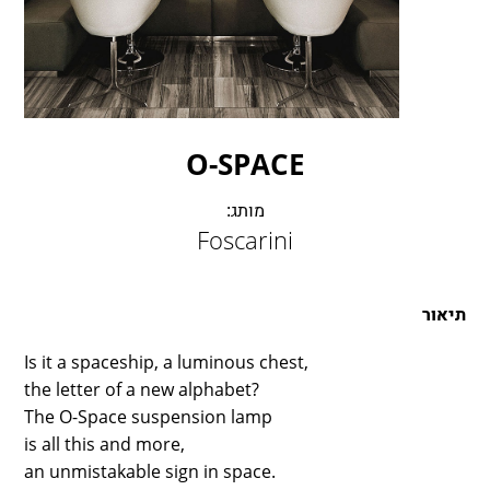
LAMBERT & FILS
ROGER PRADIER
PORSCHE
CATELLANI & SMITH
VIABIZZUNO
O-SPACE
TOBIAS GRAU
GROK
מותג:
Foscarini
תיאור
Is it a spaceship, a luminous chest,
the letter of a new alphabet?
The O-Space suspension lamp
is all this and more,
an unmistakable sign in space.