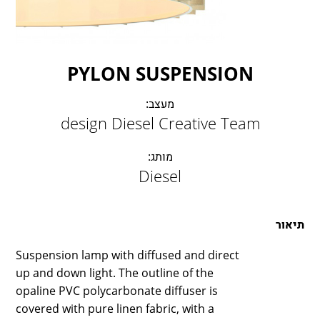
LAMBERT & FILS
ROGER PRADIER
PORSCHE
CATELLANI & SMITH
PYLON SUSPENSION
VIABIZZUNO
מעצב:
TOBIAS GRAU
design Diesel Creative Team
GROK
מותג:
Diesel
תיאור
Suspension lamp with diffused and direct
up and down light. The outline of the
opaline PVC polycarbonate diffuser is
covered with pure linen fabric, with a