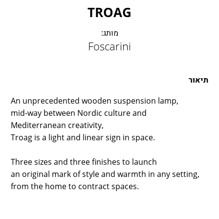
LAMBERT & FILS
TROAG
ROGER PRADIER
PORSCHE
מותג:
Foscarini
CATELLANI & SMITH
VIABIZZUNO
TOBIAS GRAU
תיאור
GROK
An unprecedented wooden suspension lamp,
mid-way between Nordic culture and
Mediterranean creativity,
Troag is a light and linear sign in space.
Three sizes and three finishes to launch
an original mark of style and warmth in any setting,
from the home to contract spaces.