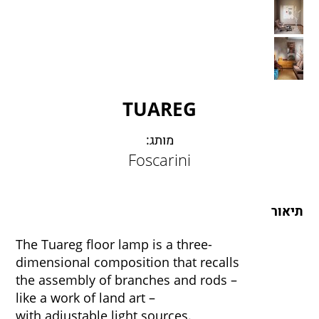
LAMBERT & FILS
ROGER PRADIER
PORSCHE
CATELLANI & SMITH
VIABIZZUNO
TUAREG
TOBIAS GRAU
GROK
מותג:
Foscarini
תיאור
The Tuareg floor lamp is a three-
dimensional composition that recalls
the assembly of branches and rods –
like a work of land art –
with adjustable light sources.