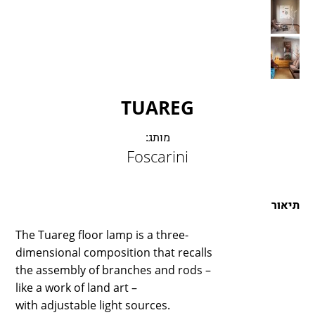
LAMBERT & FILS
ROGER PRADIER
PORSCHE
CATELLANI & SMITH
VIABIZZUNO
TUAREG
TOBIAS GRAU
GROK
מותג:
Foscarini
תיאור
The Tuareg floor lamp is a three-
dimensional composition that recalls
the assembly of branches and rods –
like a work of land art –
with adjustable light sources.