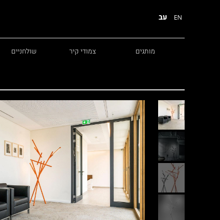
עב
EN
מותגים
צמודי קיר
שולחניים
Diesel
Foscarini
Fabbian
Marset
Nemo
Fontana Arte
Karman
DCW
Leds c4
oger Pradier
Lambert & Fils
Kreon
VIABIZZUNO
Catellani &
Porsche
Smith
Grok
Tobias Grau