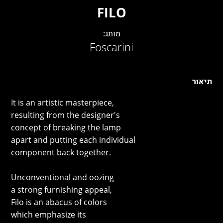
LAMBERT & FILS
FILO
ROGER PRADIER
PORSCHE
מותג:
Foscarini
CATELLANI & SMITH
VIABIZZUNO
TOBIAS GRAU
תיאור
GROK
It is an artistic masterpiece,
resulting from the designer's
concept of breaking the lamp
apart and putting each individual
component back together.
Unconventional and oozing
a strong furnishing appeal,
Filo is an abacus of colors
which emphasize its